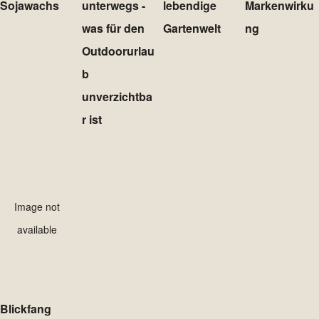
Sojawachs
unterwegs -
lebendige
Markenwirku
was für den
Gartenwelt
ng
Outdoorurlau
b
unverzichtba
r ist
Image not
available
Blickfang