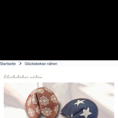
Startseite
Glückskekse nähen
Pfadnavigation
Glückskekse nähen