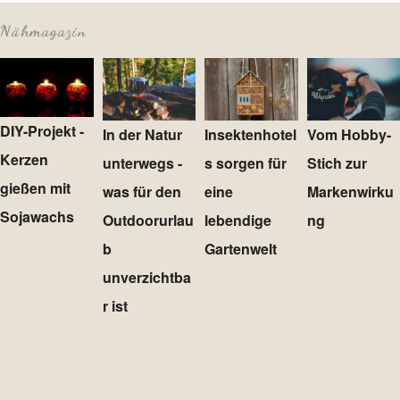
Nähmagazin
DIY-Projekt -
In der Natur
Insektenhotel
Vom Hobby-
Kerzen
unterwegs -
s sorgen für
Stich zur
gießen mit
was für den
eine
Markenwirku
Sojawachs
Outdoorurlau
lebendige
ng
b
Gartenwelt
unverzichtba
r ist