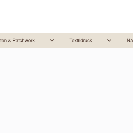
lten & Patchwork
Textildruck
Nä
ation von Nähanleitungen
Unternavigation von Quilten & Patchw
Unternaviga