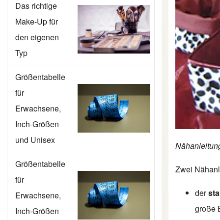
Das richtige
Make-Up für
den eigenen
Typ
Größentabelle
für
Erwachsene,
Inch-Größen
und Unisex
Nähanleitung
Größentabelle
Zwei Nähanl
für
der
sta
Erwachsene,
große 
Inch-Größen