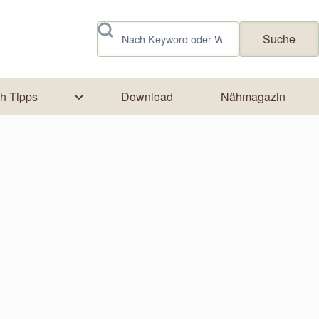
Suche
h Tipps
Download
Nähmagazin
ork
tion von Textildruck
Unternavigation von Näh Tipps