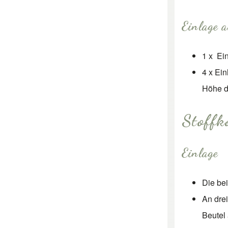
Einlage 
1 x Ei
4 x Ein
Höhe d
Stoffk
Einlage
Die bei
An dre
Beutel