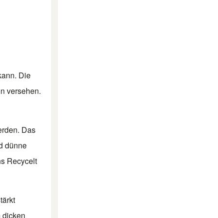
kann. Die
on versehen.
werden. Das
nd dünne
ns Recycelt
tärkt
m dicken