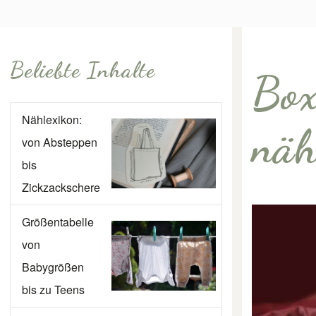
Beliebte Inhalte
Box
Nählexikon:
näh
von Absteppen
bis
Zickzackschere
Größentabelle
von
Babygrößen
bis zu Teens