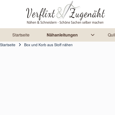
Skip to header
Skip to main navigation
Direkt zum Inhalt
Skip to footer
Startseite
Nähanleitungen
Qui
Main navigation
Unternavig
Startseite
Box und Korb aus Stoff nähen
Pfadnavigation