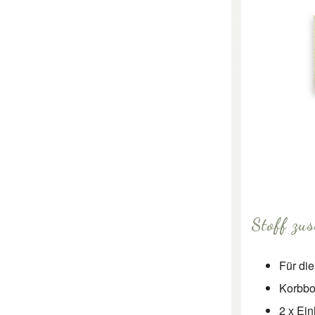
Stoff zu
Für di
Korbbo
2 x Ei