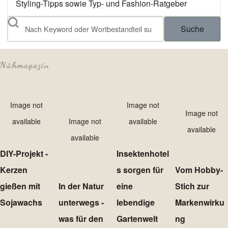
Styling-Tipps sowie Typ- und Fashion-Ratgeber
Suche
Nähmagazin
Image not
Image not
Image not
available
Image not
available
available
available
DIY-Projekt -
Insektenhotel
Kerzen
s sorgen für
Vom Hobby-
gießen mit
In der Natur
eine
Stich zur
Sojawachs
unterwegs -
lebendige
Markenwirku
was für den
Gartenwelt
ng