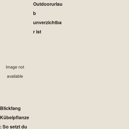
Outdoorurlau
b
unverzichtba
r ist
Image not
available
Blickfang
Kübelpflanze
: So setzt du