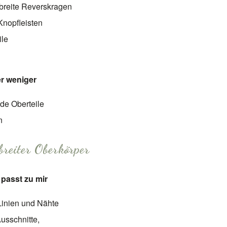
breite Reverskragen
Knopfleisten
ile
er weniger
de Oberteile
n
breiter Oberkörper
passt zu mir
Linien und Nähte
usschnitte,