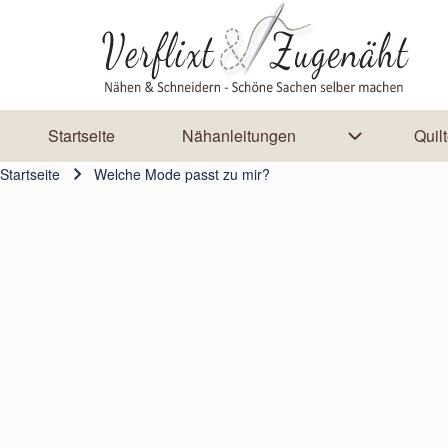
Skip to header
Skip to main navigation
Direkt zum Inhalt
Skip to footer
Startseite
Nähanleitungen
Quil
Main navigation
Unternavigat
Startseite
Welche Mode passt zu mir?
Pfadnavigation