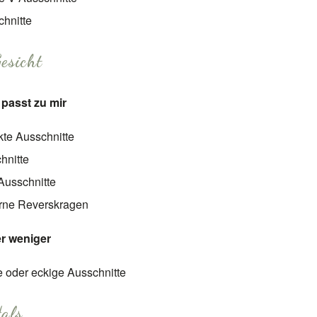
hnitte
esicht
passt zu mir
te Ausschnitte
hnitte
 Ausschnitte
erne Reverskragen
er weniger
e oder eckige Ausschnitte
als