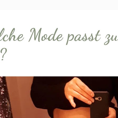
che Mode passt z
?