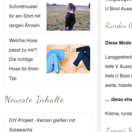
Schnittmuster
U Boot Aussc
für ein Shirt mit
Rundes G
langen Ärmeln
Welche Hose
Diese Mode 
passt zu mir?
Langgestreck
Die richtige
tiefe V Aussc
Hose für Ihren
tiefe U Boot
Typ
weite, halsf
Neueste Inhalte
... diese eh
Kleine, rund
DIY-Projekt - Kerzen gießen mit
Langer H
Sojawachs