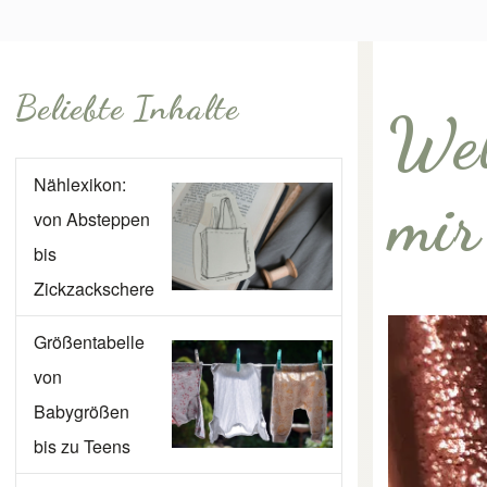
Beliebte Inhalte
Wel
Nählexikon:
mir
von Absteppen
bis
Zickzackschere
Größentabelle
von
Babygrößen
bis zu Teens