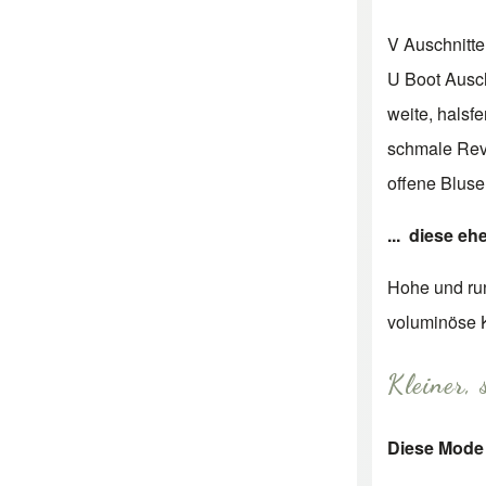
V Auschnitte
U Boot Ausch
weite, halsf
schmale Rev
offene Blus
... diese eh
Hohe und ru
voluminöse K
Kleiner,
Diese Mode 