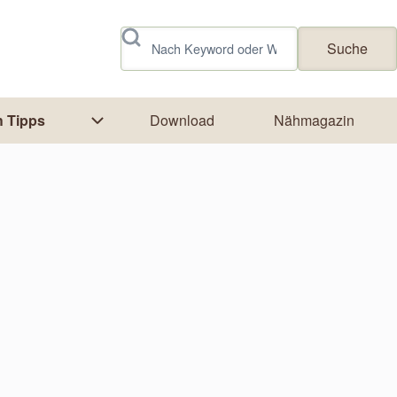
Suche
 Tipps
Download
Nähmagazin
rk
tion von Textildruck
Unternavigation von Näh Tipps