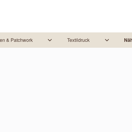
ten & Patchwork
Textildruck
Näh
ion von Nähanleitungen
Unternavigation von Quilten & Patchwo
Unternaviga