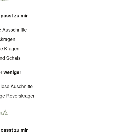
passt zu mir
e Ausschnitte
skragen
e Kragen
und Schals
er weniger
nlose Auschnitte
nge Reverskragen
als
passt zu mir