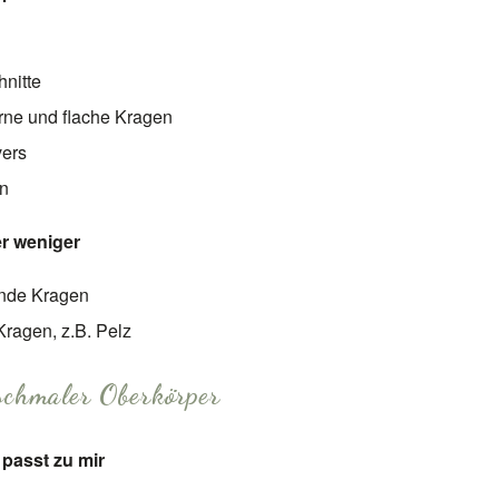
nitte
erne und flache Kragen
ers
en
er weniger
nde Kragen
ragen, z.B. Pelz
 schmaler Oberkörper
passt zu mir