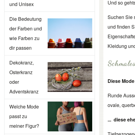
Und so gehts
und Unisex
Suchen Sie s
Die Bedeutung
und finden S
der Farben und
Eigenschaften
wie Farben zu
Kleidung und 
dir passen
Schmales
Dekokranz,
Osterkranz
Diese Mode 
oder
Adventskranz
Runde Aussc
ovale, querb
Welche Mode
passt zu
... diese eh
meiner Figur?
Tiefgezogen