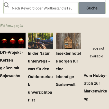
Suche
Nähmagazin
Image not
DIY-Projekt -
In der Natur
Insektenhotel
available
Kerzen
unterwegs -
s sorgen für
gießen mit
was für den
eine
Vom Hobby-
Sojawachs
Outdoorurlau
lebendige
Stich zur
b
Gartenwelt
Markenwirku
unverzichtba
ng
r ist