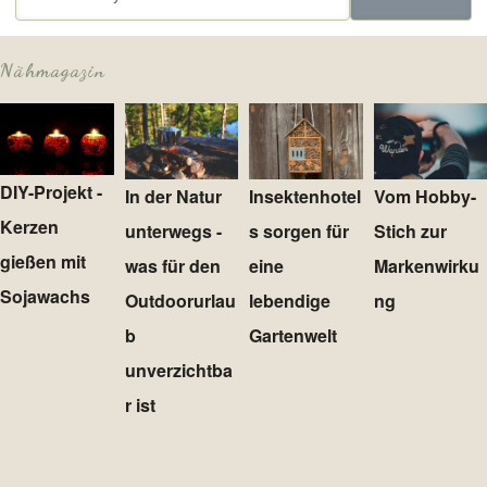
Nähmagazin
DIY-Projekt -
In der Natur
Insektenhotel
Vom Hobby-
Kerzen
unterwegs -
s sorgen für
Stich zur
gießen mit
was für den
eine
Markenwirku
Sojawachs
Outdoorurlau
lebendige
ng
b
Gartenwelt
unverzichtba
r ist